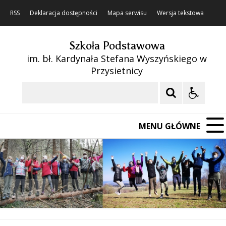
RSS
Deklaracja dostępności
Mapa serwisu
Wersja tekstowa
Szkoła Podstawowa
im. bł. Kardynała Stefana Wyszyńskiego w
Przysietnicy
Szukaj
MENU GŁÓWNE
❚❚
Poprzedni Element
Następny Element