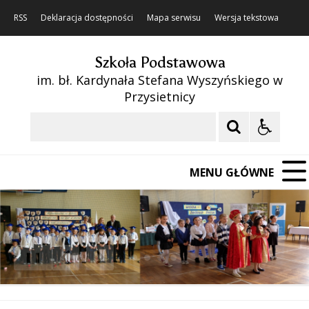
RSS
Deklaracja dostępności
Mapa serwisu
Wersja tekstowa
Szkoła Podstawowa
im. bł. Kardynała Stefana Wyszyńskiego w
Przysietnicy
Szukaj
MENU GŁÓWNE
❚❚
Poprzedni Element
Następny Element