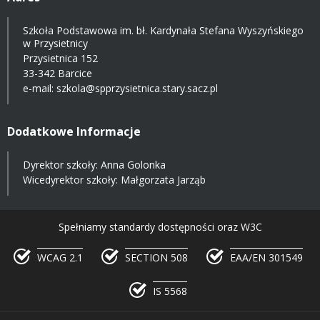
Szkoła Podstawowa im. bł. Kardynała Stefana Wyszyńskiego
w Przysietnicy
Przysietnica 152
33-342 Barcice
e-mail:
szkola@spprzysietnica.stary.sacz.pl
Dodatkowe Informacje
Dyrektor szkoły: Anna Golonka
Wicedyrektor szkoły: Małgorzata Jarząb
Spełniamy standardy dostępności oraz W3C
WCAG 2.1
SECTION 508
EAA/EN 301549
IS 5568