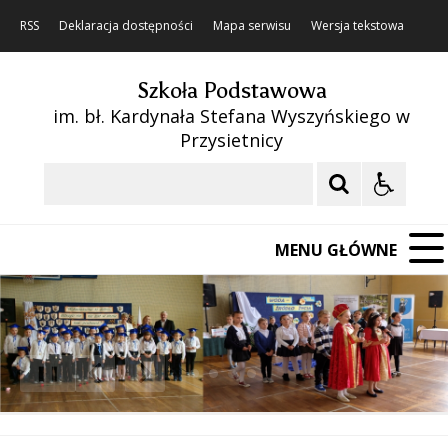
RSS
Deklaracja dostępności
Mapa serwisu
Wersja tekstowa
Szkoła Podstawowa
im. bł. Kardynała Stefana Wyszyńskiego w
Przysietnicy
Szukaj
MENU GŁÓWNE
❚❚
Poprzedni Element
Następny Element