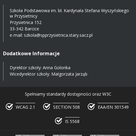
Szkoła Podstawowa im. bł. Kardynała Stefana Wyszyńskiego
w Przysietnicy
Przysietnica 152
33-342 Barcice
e-mail:
szkola@spprzysietnica.stary.sacz.pl
Dodatkowe Informacje
Dyrektor szkoły: Anna Golonka
Wicedyrektor szkoły: Małgorzata Jarząb
Spełniamy standardy dostępności oraz W3C
WCAG 2.1
SECTION 508
EAA/EN 301549
IS 5568