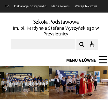
RSS
Deklaracja dostępności
Mapa serwisu
Wersja tekstowa
Szkoła Podstawowa
im. bł. Kardynała Stefana Wyszyńskiego w
Przysietnicy
Szukaj
MENU GŁÓWNE
❚❚
Poprzedni Element
Następny Element