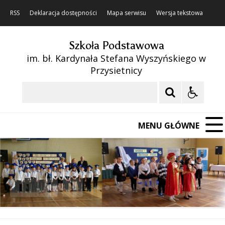
RSS
Deklaracja dostępności
Mapa serwisu
Wersja tekstowa
Szkoła Podstawowa
im. bł. Kardynała Stefana Wyszyńskiego w
Przysietnicy
Szukaj
MENU GŁÓWNE
❚❚
Poprzedni Element
Następny Element