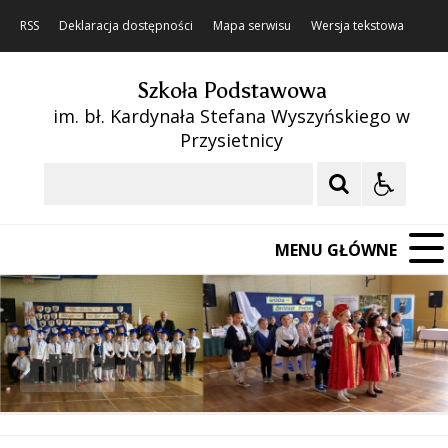
RSS
Deklaracja dostępności
Mapa serwisu
Wersja tekstowa
Szkoła Podstawowa
im. bł. Kardynała Stefana Wyszyńskiego w
Przysietnicy
Szukaj
MENU GŁÓWNE
❚❚
Poprzedni Element
Następny Element