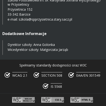
Szkoła Podstawowa im. bł. Kardynała Stefana Wyszyńskiego
w Przysietnicy
Przysietnica 152
33-342 Barcice
e-mail:
szkola@spprzysietnica.stary.sacz.pl
Dodatkowe Informacje
Dyrektor szkoły: Anna Golonka
Wicedyrektor szkoły: Małgorzata Jarząb
Spełniamy standardy dostępności oraz W3C
WCAG 2.1
SECTION 508
EAA/EN 301549
IS 5568