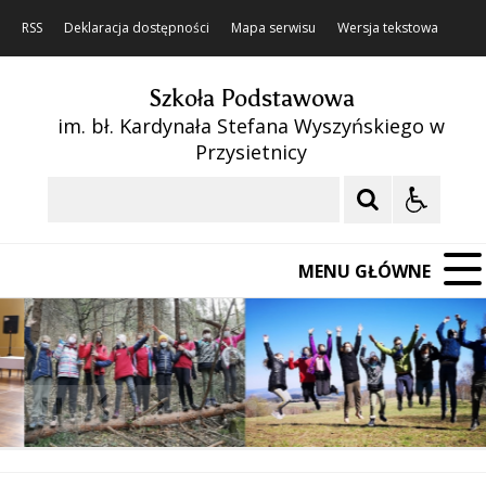
RSS
Deklaracja dostępności
Mapa serwisu
Wersja tekstowa
Szkoła Podstawowa
im. bł. Kardynała Stefana Wyszyńskiego w
Przysietnicy
Szukaj
MENU GŁÓWNE
❚❚
Poprzedni Element
Następny Element