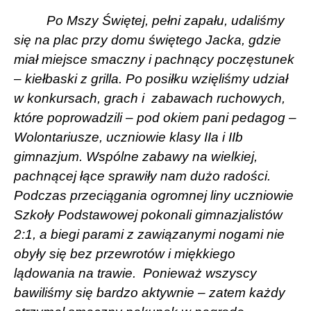
Po Mszy Świętej, pełni zapału, udaliśmy
się na plac przy domu świętego Jacka, gdzie
miał miejsce smaczny i pachnący poczęstunek
– kiełbaski z grilla. Po posiłku wzięliśmy udział
w konkursach, grach i
zabawach ruchowych,
które poprowadzili – pod okiem pani pedagog –
Wolontariusze, uczniowie klasy IIa i IIb
gimnazjum. Wspólne zabawy na wielkiej,
pachnącej łące sprawiły nam dużo radości.
Podczas przeciągania ogromnej liny uczniowie
Szkoły Podstawowej pokonali gimnazjalistów
2:1, a biegi parami z zawiązanymi nogami nie
obyły się bez przewrotów i miękkiego
lądowania na trawie.
Ponieważ wszyscy
bawiliśmy się bardzo aktywnie – zatem każdy