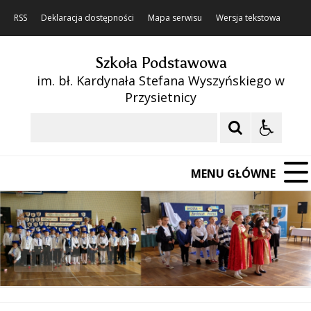
RSS
Deklaracja dostępności
Mapa serwisu
Wersja tekstowa
Szkoła Podstawowa
im. bł. Kardynała Stefana Wyszyńskiego w
Przysietnicy
Szukaj
MENU GŁÓWNE
❚❚
Poprzedni Element
Następny Element