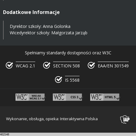
Dodatkowe Informacje
Dyrektor szkoły: Anna Golonka
Wicedyrektor szkoły: Małgorzata Jarząb
Spełniamy standardy dostępności oraz W3C
WCAG 2.1
SECTION 508
EAA/EN 301549
IS 5568
Wykonanie, obsługa, opieka: Interaktywna Polska
402548