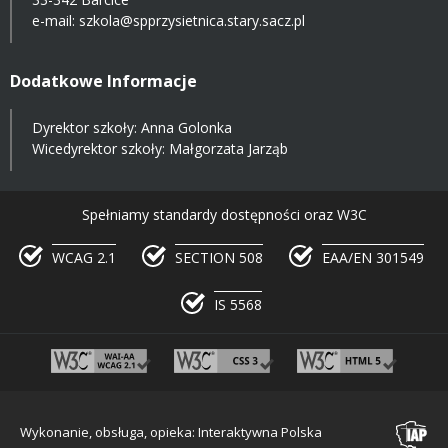
e-mail:
szkola@spprzysietnica.stary.sacz.pl
Dodatkowe Informacje
Dyrektor szkoły: Anna Golonka
Wicedyrektor szkoły: Małgorzata Jarząb
Spełniamy standardy dostępności oraz W3C
WCAG 2.1
SECTION 508
EAA/EN 301549
IS 5568
Wykonanie, obsługa, opieka: Interaktywna Polska