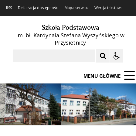
RSS
Deklaracja dostępności
Mapa serwisu
Wersja tekstowa
Szkoła Podstawowa
im. bł. Kardynała Stefana Wyszyńskiego w
Przysietnicy
Szukaj
MENU GŁÓWNE
❚❚
Poprzedni Element
Następny Element