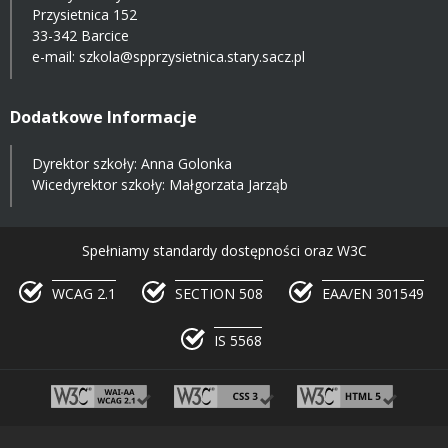
Przysietnica 152
33-342 Barcice
e-mail:
szkola@spprzysietnica.stary.sacz.pl
Dodatkowe Informacje
Dyrektor szkoły: Anna Golonka
Wicedyrektor szkoły: Małgorzata Jarząb
Spełniamy standardy dostępności oraz W3C
WCAG 2.1
SECTION 508
EAA/EN 301549
IS 5568