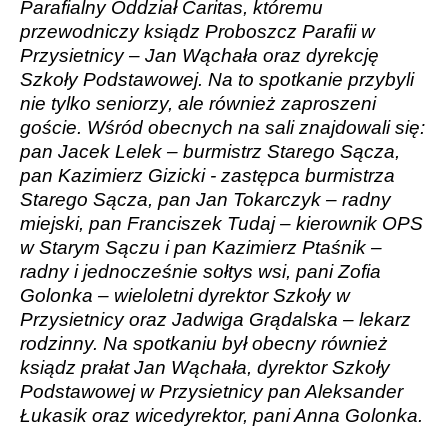
Parafialny Oddział Caritas, któremu
przewodniczy ksiądz Proboszcz Parafii w
Przysietnicy – Jan Wąchała oraz dyrekcję
Szkoły Podstawowej. Na to spotkanie przybyli
nie tylko seniorzy, ale również zaproszeni
goście. Wśród obecnych na sali znajdowali się:
pan Jacek Lelek – burmistrz Starego Sącza,
pan Kazimierz Gizicki - zastępca burmistrza
Starego Sącza, pan Jan Tokarczyk – radny
miejski, pan Franciszek Tudaj – kierownik OPS
w Starym Sączu i pan Kazimierz Ptaśnik –
radny
i jednocześnie sołtys wsi, pani Zofia
Golonka – wieloletni dyrektor Szkoły w
Przysietnicy oraz Jadwiga Grądalska – lekarz
rodzinny. Na spotkaniu był obecny również
ksiądz prałat Jan Wąchała, dyrektor Szkoły
Podstawowej w Przysietnicy pan Aleksander
Łukasik oraz wicedyrektor, pani Anna Golonka.