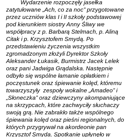
Wydarzenie rozpoczęły jasełka
zatytułowane „Ach, co za noc” przygotowane
przez uczniów klas I i II szkoły podstawowej
pod kierunkiem siostry Anny Śliwy we
współpracy z p. Barbarą Stelmach, p. Aliną
Citak i p. Krzysztofem Smydą. Po
przedstawieniu życzenia wszystkim
zgromadzonym złożyli Dyrektor Szkoły
Aleksander Łukasik, Burmistrz Jacek Lelek
oraz pani Jadwiga Grądalska. Następnie
odbyło się wspólne łamanie opłatkiem i
poczęstunek oraz śpiewanie kolęd, któremu
towarzyszyły zespoły wokalne „Amadeo” i
„Słoneczka” oraz dziewczyny akompaniujące
na skrzypcach, które zachwyciły słuchaczy
swoją grą. Nie zabrakło także wspólnego
śpiewania kolęd oraz pieśni regionalnych, do
których przygrywał na akordeonie pan
Krzysztof Smyda. Spotkanie upłynęło w