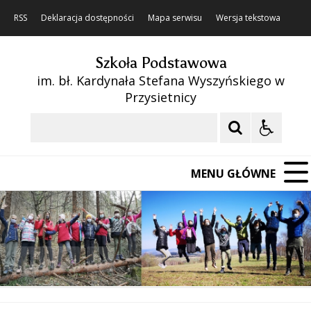
RSS
Deklaracja dostępności
Mapa serwisu
Wersja tekstowa
Szkoła Podstawowa
im. bł. Kardynała Stefana Wyszyńskiego w
Przysietnicy
Szukaj
MENU GŁÓWNE
❚❚
Poprzedni Element
Następny Element