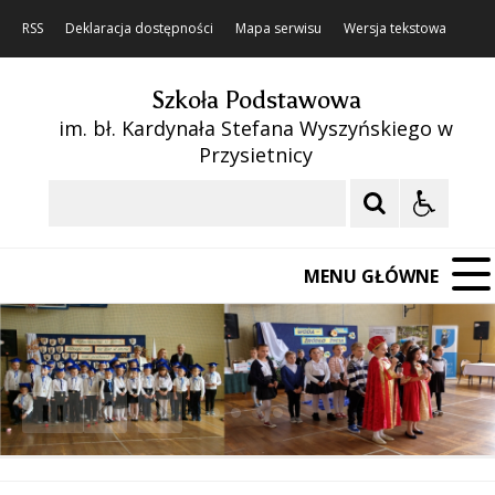
RSS
Deklaracja dostępności
Mapa serwisu
Wersja tekstowa
Szkoła Podstawowa
im. bł. Kardynała Stefana Wyszyńskiego w
Przysietnicy
Szukaj
MENU GŁÓWNE
❚❚
Poprzedni Element
Następny Element