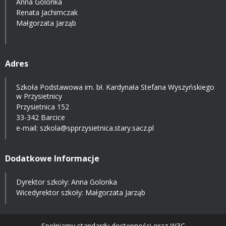
Anna Golonka
Renata Jachimczak
Małgorzata Jarząb
Adres
Szkoła Podstawowa im. bł. Kardynała Stefana Wyszyńskiego
w Przysietnicy
Przysietnica 152
33-342 Barcice
e-mail:
szkola@spprzysietnica.stary.sacz.pl
Dodatkowe Informacje
Dyrektor szkoły: Anna Golonka
Wicedyrektor szkoły: Małgorzata Jarząb
Spełniamy standardy dostępności oraz W3C