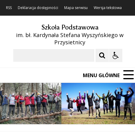
RSS
Deklaracja dostępności
Mapa serwisu
Wersja tekstowa
Szkoła Podstawowa
im. bł. Kardynała Stefana Wyszyńskiego w
Przysietnicy
Szukaj
MENU GŁÓWNE
❚❚
Poprzedni Element
Następny Element