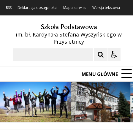
RSS
Deklaracja dostępności
Mapa serwisu
Wersja tekstowa
Szkoła Podstawowa
im. bł. Kardynała Stefana Wyszyńskiego w
Przysietnicy
Szukaj
MENU GŁÓWNE
❚❚
Poprzedni Element
Następny Element