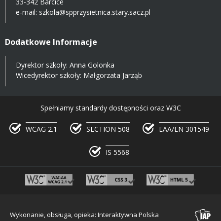
33-342 Barcice
e-mail:
szkola@spprzysietnica.stary.sacz.pl
Dodatkowe Informacje
Dyrektor szkoły: Anna Golonka
Wicedyrektor szkoły: Małgorzata Jarząb
Spełniamy standardy dostępności oraz W3C
WCAG 2.1
SECTION 508
EAA/EN 301549
IS 5568
Wykonanie, obsługa, opieka: Interaktywna Polska