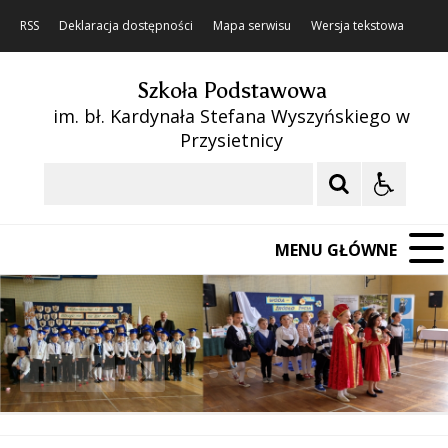
RSS
Deklaracja dostępności
Mapa serwisu
Wersja tekstowa
Szkoła Podstawowa
im. bł. Kardynała Stefana Wyszyńskiego w
Przysietnicy
Szukaj
MENU GŁÓWNE
❚❚
Poprzedni Element
Następny Element