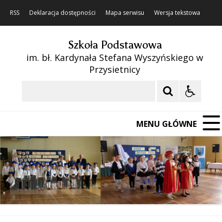
RSS
Deklaracja dostępności
Mapa serwisu
Wersja tekstowa
Szkoła Podstawowa
im. bł. Kardynała Stefana Wyszyńskiego w
Przysietnicy
Szukaj
MENU GŁÓWNE
❚❚
Poprzedni Element
Następny Element