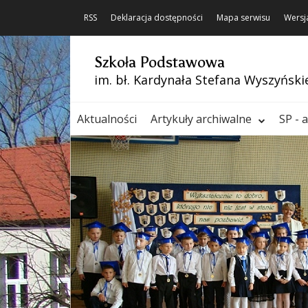
RSS
Deklaracja dostępności
Mapa serwisu
Wersj
Szkoła Podstawowa
im. bł. Kardynała Stefana Wyszyński
Aktualności
Artykuły archiwalne
SP - 