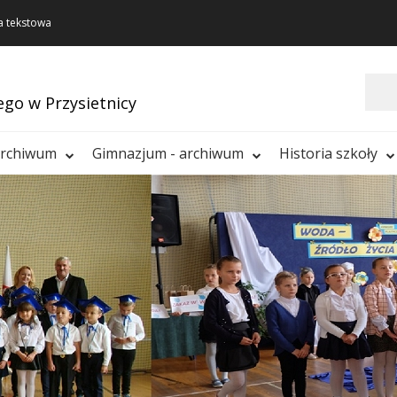
a tekstowa
Szukaj
ego w Przysietnicy
archiwum
Gimnazjum - archiwum
Historia szkoły