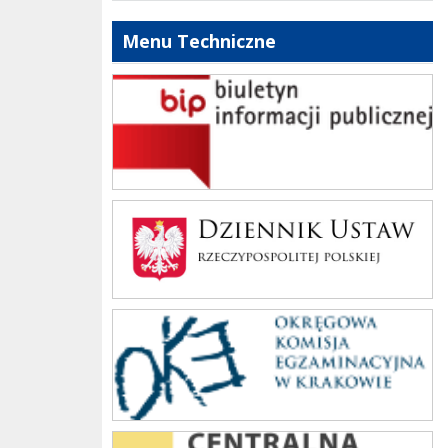
Menu Techniczne
bip szkoły
Dziennik Polski
oke_krakow
cke