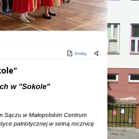
Drukuj
kole"
ach w "Sokole"
ym Sączu w Małopolskim Centrum
yce patriotycznej w setną rocznicę