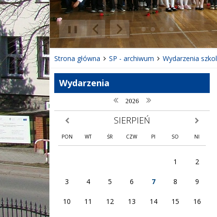
❚❚
Poprzedni Element
Następny Element
Strona główna
SP - archiwum
Wydarzenia szko
Wydarzenia
poprzedni rok
następny rok
2026
SIERPIEŃ
poprzedni miesiąc
następny
PON
WT
ŚR
CZW
PI
SO
NI
1
2
3
4
5
6
7
8
9
10
11
12
13
14
15
16