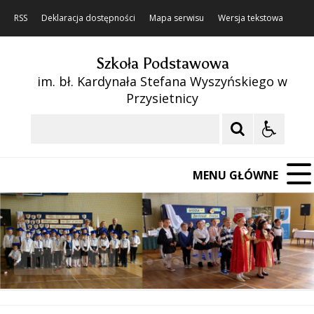
RSS
Deklaracja dostępności
Mapa serwisu
Wersja tekstowa
Szkoła Podstawowa
im. bł. Kardynała Stefana Wyszyńskiego w
Przysietnicy
Szukaj
MENU GŁÓWNE
❚❚
Poprzedni Element
Następny Element