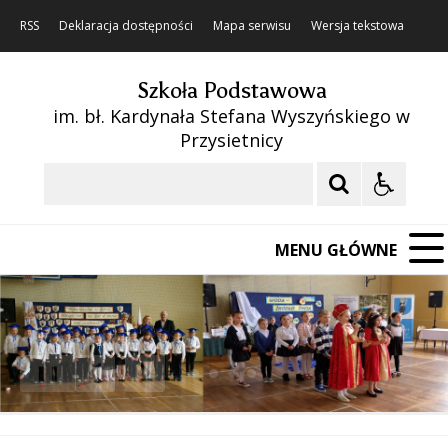
RSS
Deklaracja dostępności
Mapa serwisu
Wersja tekstowa
Szkoła Podstawowa
im. bł. Kardynała Stefana Wyszyńskiego w
Przysietnicy
Szukaj
MENU GŁÓWNE
❚❚
Poprzedni Element
Następny Element