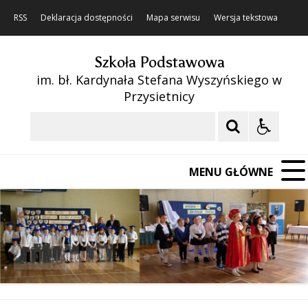
RSS
Deklaracja dostępności
Mapa serwisu
Wersja tekstowa
Szkoła Podstawowa
im. bł. Kardynała Stefana Wyszyńskiego w
Przysietnicy
Szukaj
MENU GŁÓWNE
❚❚
Poprzedni Element
Następny Element