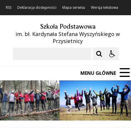
RSS
Deklaracja dostępności
Mapa serwisu
Wersja tekstowa
Szkoła Podstawowa
im. bł. Kardynała Stefana Wyszyńskiego w
Przysietnicy
Szukaj
MENU GŁÓWNE
❚❚
Poprzedni Element
Następny Element