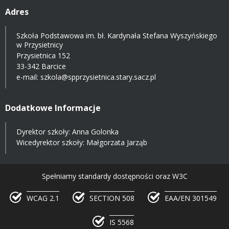
Adres
Szkoła Podstawowa im. bł. Kardynała Stefana Wyszyńskiego
w Przysietnicy
Przysietnica 152
33-342 Barcice
e-mail:
szkola@spprzysietnica.stary.sacz.pl
Dodatkowe Informacje
Dyrektor szkoły: Anna Golonka
Wicedyrektor szkoły: Małgorzata Jarząb
Spełniamy standardy dostępności oraz W3C
WCAG 2.1
SECTION 508
EAA/EN 301549
IS 5568