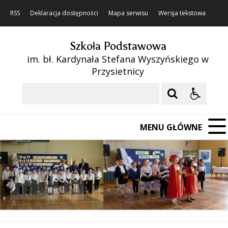
RSS
Deklaracja dostępności
Mapa serwisu
Wersja tekstowa
Szkoła Podstawowa
im. bł. Kardynała Stefana Wyszyńskiego w
Przysietnicy
Szukaj
MENU GŁÓWNE
❚❚
Poprzedni Element
Następny Element