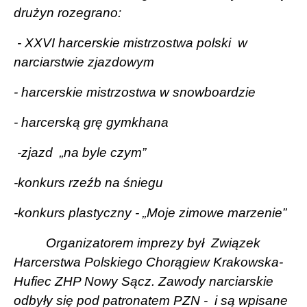
drużyn rozegrano:
- XXVI harcerskie mistrzostwa polski
w
narciarstwie zjazdowym
- harcerskie mistrzostwa w snowboardzie
- harcerską grę gymkhana
-zjazd
„na byle czym”
-konkurs rzeźb na śniegu
-konkurs plastyczny - „Moje zimowe marzenie”
Organizatorem imprezy był
Związek
Harcerstwa Polskiego Chorągiew Krakowska-
Hufiec ZHP Nowy Sącz. Zawody narciarskie
odbyły się pod patronatem PZN -
i są wpisane