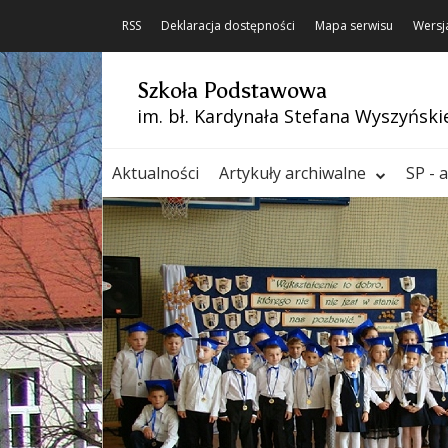
RSS
Deklaracja dostępności
Mapa serwisu
Wersj
Szkoła Podstawowa
im. bł. Kardynała Stefana Wyszyński
Aktualności
Artykuły archiwalne
SP - 