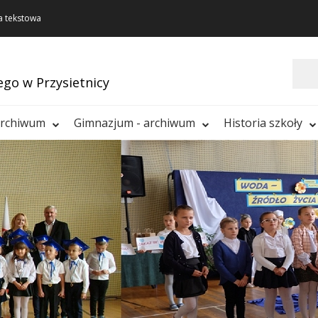
a tekstowa
Szukaj
ego w Przysietnicy
archiwum
Gimnazjum - archiwum
Historia szkoły