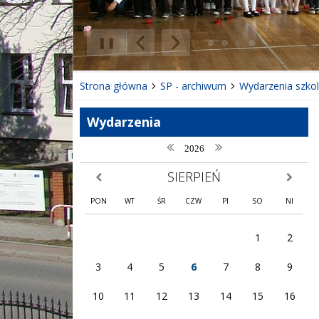
❚❚
Poprzedni Element
Następny Element
Strona główna
SP - archiwum
Wydarzenia szko
Wydarzenia
poprzedni rok
następny rok
2026
SIERPIEŃ
poprzedni miesiąc
następny
PON
WT
ŚR
CZW
PI
SO
NI
1
2
3
4
5
6
7
8
9
10
11
12
13
14
15
16