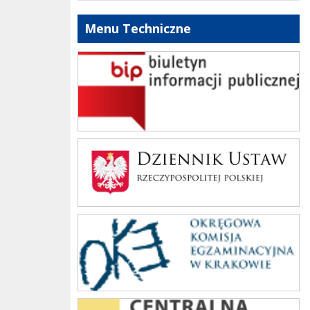
Menu Techniczne
bip szkoły
Dziennik Polski
oke_krakow
cke