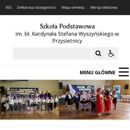
RSS
Deklaracja dostępności
Mapa serwisu
Wersja tekstowa
Szkoła Podstawowa
im. bł. Kardynała Stefana Wyszyńskiego w
Przysietnicy
Szukaj
MENU GŁÓWNE
❚❚
Poprzedni Element
Następny Element