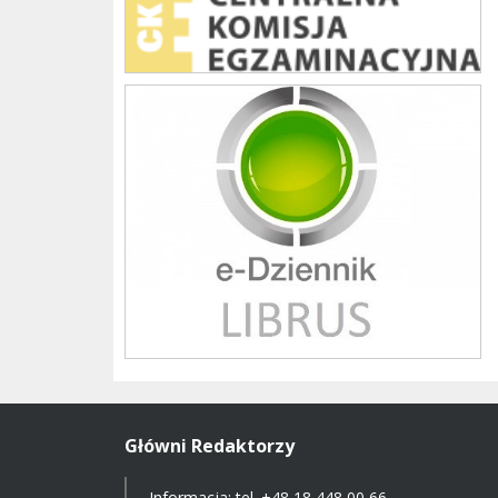
Librus szkoła
Główni Redaktorzy
Informacja: tel.
+48 18 448 00 66