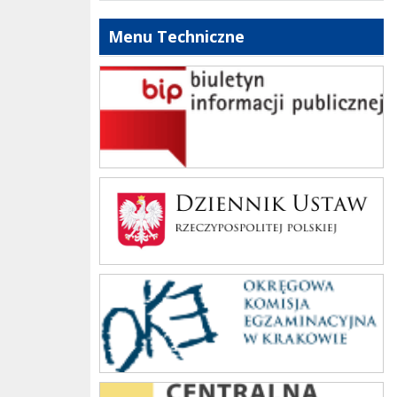
Menu Techniczne
bip szkoły
Dziennik Polski
oke_krakow
cke