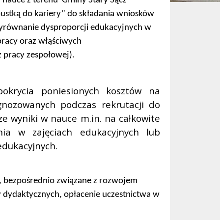
 nauce z terenu
Gminy Stary Sącz
pustką do kariery” do składania wniosków
wyrównanie dysproporcji edukacyjnych w
pracy oraz włąściwych
z pracy zespołowej).
okrycia poniesionych kosztów na
gnozowanych podczas rekrutacji do
e wyniki w nauce m.in. na całkowite
nia w zajęciach edukacyjnych lub
edukacyjnych.
, bezpośrednio związane z rozwojem
y dydaktycznych, opłacenie uczestnictwa w