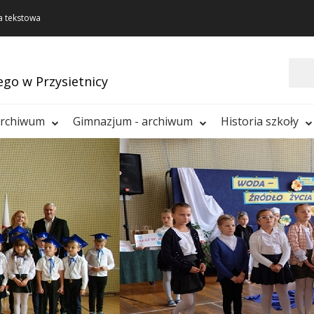
a tekstowa
Szukaj
ego w Przysietnicy
archiwum
Gimnazjum - archiwum
Historia szkoły