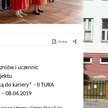
Drukuj
zniów i uczennic
jektu
ą do kariery”
- II TURA
 – 08.04.2019