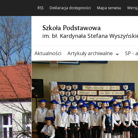
RSS
Deklaracja dostępności
Mapa serwisu
Wersj
Szkoła Podstawowa
im. bł. Kardynała Stefana Wyszyński
Aktualności
Artykuły archiwalne
SP - 