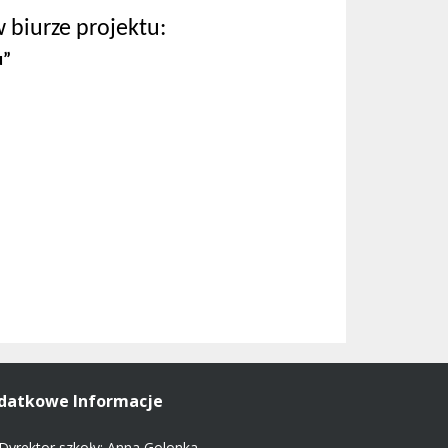
 biurze projektu:
u”
datkowe Informacje
Dyrektor szkoły: Anna Golonka