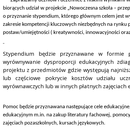
Zapraszamy uczniów i uczennice z niskimi wynikami w
biorących udział w projekcie „Nowoczesna szkoła – prze
o przyznanie stypendium, którego głównym celem jest 
zakresie kompetencji kluczowych niezbędnych na rynku 
postaw/umiejętności ( kreatywności, innowacyjności ora
Stypendium będzie przyznawane w formie p
wyrównywanie dysproporcji edukacyjnych zdia
projektu z przedmiotów gdzie występują najniższ
lub częściowe pokrycie kosztów udziału ucz
wyrównawczych lub w innych płatnych zajęciach 
Pomoc będzie przyznawana następujące cele edukacyjne
edukacyjnym m.in. na zakup literatury fachowej, pomoc
zajęciach pozaszkolnych, kursach językowych.