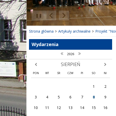
❚❚
Poprzedni Element
Następny Element
Strona główna
Artykuły archiwalne
Projekt "No
Wydarzenia
poprzedni rok
następny rok
2026
SIERPIEŃ
poprzedni miesiąc
następny
PON
WT
ŚR
CZW
PI
SO
NI
1
2
3
4
5
6
7
8
9
10
11
12
13
14
15
16