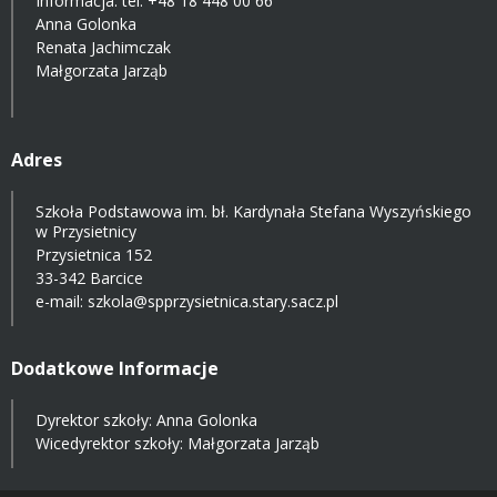
Informacja: tel.
+48 18 448 00 66
Anna Golonka
Renata Jachimczak
Małgorzata Jarząb
Adres
Szkoła Podstawowa im. bł. Kardynała Stefana Wyszyńskiego
w Przysietnicy
Przysietnica 152
33-342 Barcice
e-mail:
szkola@spprzysietnica.stary.sacz.pl
Dodatkowe Informacje
Dyrektor szkoły: Anna Golonka
Wicedyrektor szkoły: Małgorzata Jarząb