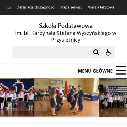
RSS
Deklaracja dostępności
Mapa serwisu
Wersja tekstowa
Szkoła Podstawowa
im. bł. Kardynała Stefana Wyszyńskiego w
Przysietnicy
Szukaj
MENU GŁÓWNE
❚❚
Poprzedni Element
Następny Element