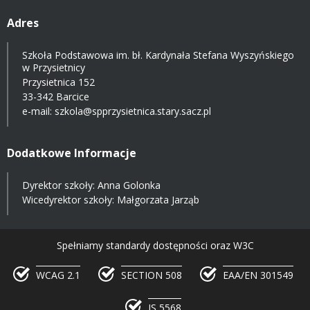
Adres
Szkoła Podstawowa im. bł. Kardynała Stefana Wyszyńskiego
w Przysietnicy
Przysietnica 152
33-342 Barcice
e-mail:
szkola@spprzysietnica.stary.sacz.pl
Dodatkowe Informacje
Dyrektor szkoły: Anna Golonka
Wicedyrektor szkoły: Małgorzata Jarząb
Spełniamy standardy dostępności oraz W3C
WCAG 2.1
SECTION 508
EAA/EN 301549
IS 5568