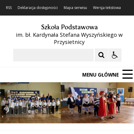
RSS
Deklaracja dostępności
Mapa serwisu
Wersja tekstowa
Szkoła Podstawowa
im. bł. Kardynała Stefana Wyszyńskiego w
Przysietnicy
Szukaj
MENU GŁÓWNE
❚❚
Poprzedni Element
Następny Element