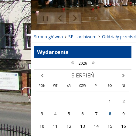
❚❚
Poprzedni Element
Następny Element
Strona główna
SP - archiwum
Oddziały przedsz
Wydarzenia
poprzedni rok
następny rok
2026
SIERPIEŃ
poprzedni miesiąc
następny
PON
WT
ŚR
CZW
PI
SO
NI
1
2
3
4
5
6
7
8
9
10
11
12
13
14
15
16