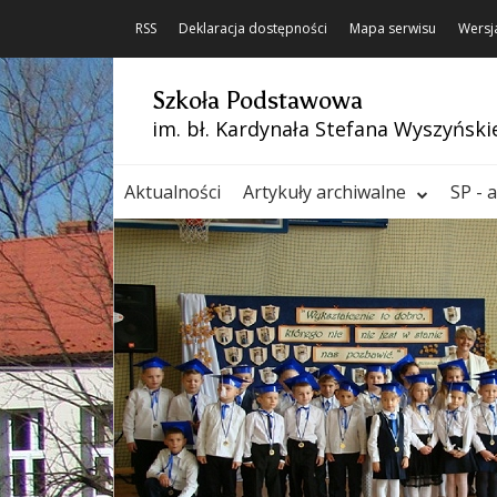
RSS
Deklaracja dostępności
Mapa serwisu
Wersj
Szkoła Podstawowa
im. bł. Kardynała Stefana Wyszyński
Aktualności
Artykuły archiwalne
SP - 