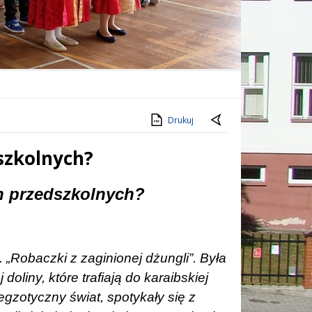
Drukuj
szkolnych?
h przedszkolnych?
t. „Robaczki z
zaginionej dżungli”. Była
liny, które trafiają do karaibskiej
egzotyczny świat, spotykały się z