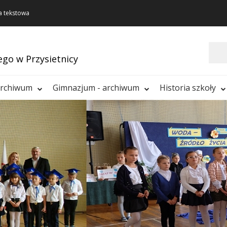
a tekstowa
Szukaj
ego w Przysietnicy
archiwum
Gimnazjum - archiwum
Historia szkoły