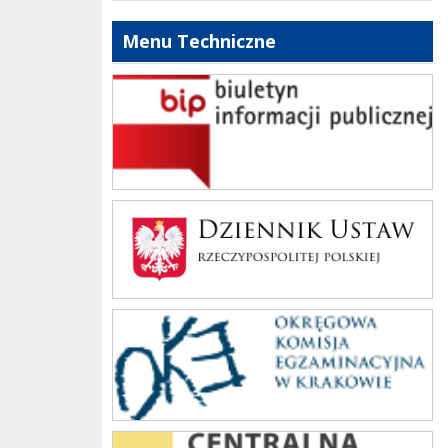
Menu Techniczne
bip szkoły
Dziennik Polski
oke_krakow
cke