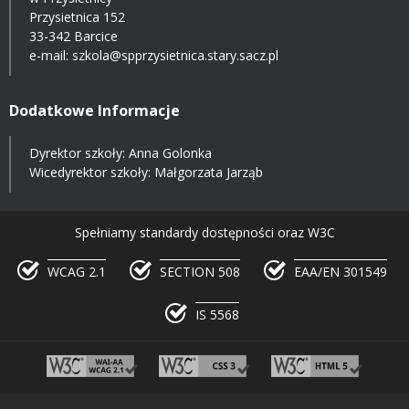
Przysietnica 152
33-342 Barcice
e-mail:
szkola@spprzysietnica.stary.sacz.pl
Dodatkowe Informacje
Dyrektor szkoły: Anna Golonka
Wicedyrektor szkoły: Małgorzata Jarząb
Spełniamy standardy dostępności oraz W3C
WCAG 2.1
SECTION 508
EAA/EN 301549
IS 5568