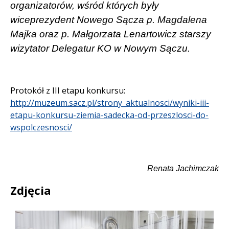
organizatorów, wśród
których były
wiceprezydent Nowego Sącza p. Magdalena
Majka oraz p. Małgorzata Lenartowicz starszy
wizytator Delegatur KO w Nowym Sączu.
Protokół z III etapu konkursu:
http://muzeum.sacz.pl/strony_aktualnosci/wyniki-iii-
etapu-konkursu-ziemia-sadecka-od-przeszlosci-do-
wspolczesnosci/
Renata Jachimczak
Zdjęcia