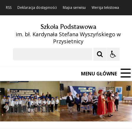
RSS
Deklaracja dostępności
Mapa serwisu
Wersja tekstowa
Szkoła Podstawowa
im. bł. Kardynała Stefana Wyszyńskiego w
Przysietnicy
Szukaj
MENU GŁÓWNE
❚❚
Poprzedni Element
Następny Element