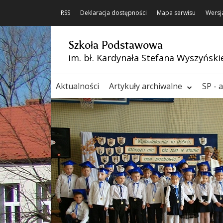
RSS
Deklaracja dostępności
Mapa serwisu
Wersj
Szkoła Podstawowa
im. bł. Kardynała Stefana Wyszyński
Aktualności
Artykuły archiwalne
SP - 