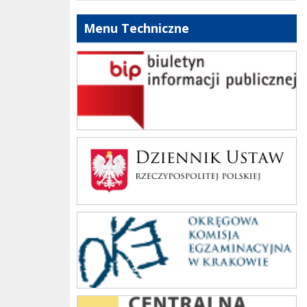
Menu Techniczne
bip szkoły
Dziennik Polski
oke_krakow
cke