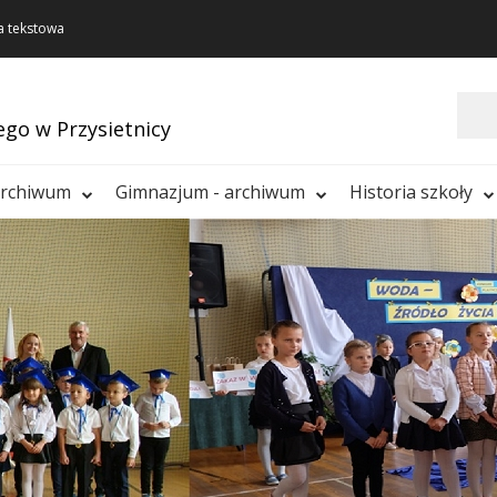
a tekstowa
Szukaj
ego w Przysietnicy
archiwum
Gimnazjum - archiwum
Historia szkoły