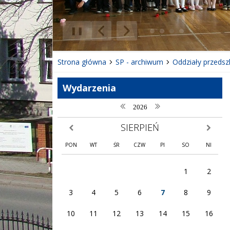
❚❚
Poprzedni Element
Następny Element
Strona główna
SP - archiwum
Oddziały przedsz
Wydarzenia
poprzedni rok
następny rok
2026
SIERPIEŃ
poprzedni miesiąc
następny
PON
WT
ŚR
CZW
PI
SO
NI
1
2
3
4
5
6
7
8
9
10
11
12
13
14
15
16