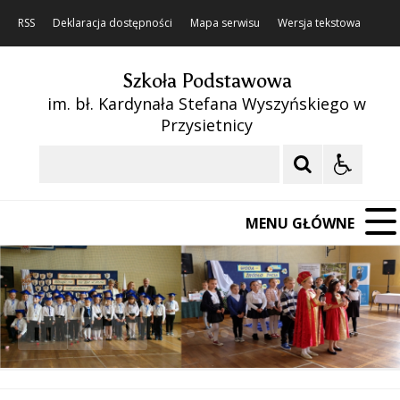
RSS
Deklaracja dostępności
Mapa serwisu
Wersja tekstowa
Szkoła Podstawowa
im. bł. Kardynała Stefana Wyszyńskiego w
Przysietnicy
Szukaj
MENU GŁÓWNE
❚❚
Poprzedni Element
Następny Element