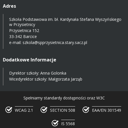
Adres
Szkoła Podstawowa im. bł. Kardynała Stefana Wyszyńskiego
w Przysietnicy
Przysietnica 152
33-342 Barcice
e-mail:
szkola@spprzysietnica.stary.sacz.pl
Dodatkowe Informacje
Dyrektor szkoły: Anna Golonka
Wicedyrektor szkoły: Małgorzata Jarząb
Spełniamy standardy dostępności oraz W3C
WCAG 2.1
SECTION 508
EAA/EN 301549
IS 5568