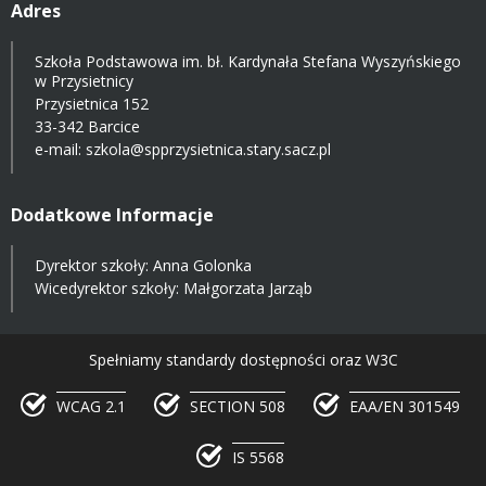
Adres
Szkoła Podstawowa im. bł. Kardynała Stefana Wyszyńskiego
w Przysietnicy
Przysietnica 152
33-342 Barcice
e-mail:
szkola@spprzysietnica.stary.sacz.pl
Dodatkowe Informacje
Dyrektor szkoły: Anna Golonka
Wicedyrektor szkoły: Małgorzata Jarząb
Spełniamy standardy dostępności oraz W3C
WCAG 2.1
SECTION 508
EAA/EN 301549
IS 5568