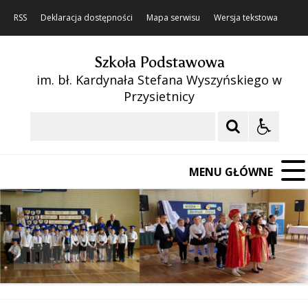
RSS
Deklaracja dostępności
Mapa serwisu
Wersja tekstowa
Szkoła Podstawowa
im. bł. Kardynała Stefana Wyszyńskiego w
Przysietnicy
Szukaj
MENU GŁÓWNE
❚❚
Poprzedni Element
Następny Element