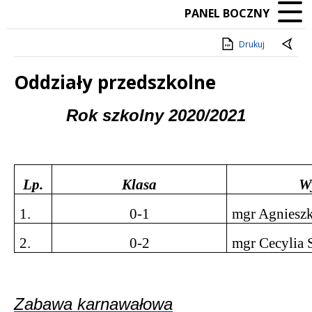
PANEL BOCZNY
Drukuj
Oddziały przedszkolne
Treść
Rok szkolny 2020/2021
Lp.
Klasa
W
1.
0-1
mgr Agniesz
2.
0-2
mgr Cecylia
Zabawa karnawałowa