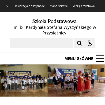
RSS
Deklaracja dostępności
Mapa serwisu
Wersja tekstowa
Szkoła Podstawowa
im. bł. Kardynała Stefana Wyszyńskiego w
Przysietnicy
Szukaj
MENU GŁÓWNE
❚❚
Poprzedni Element
Następny Element