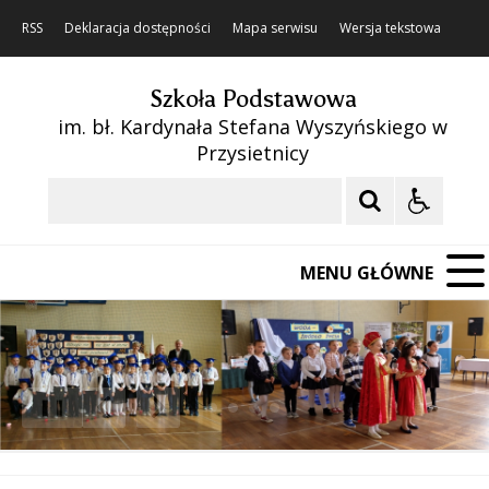
RSS
Deklaracja dostępności
Mapa serwisu
Wersja tekstowa
Szkoła Podstawowa
im. bł. Kardynała Stefana Wyszyńskiego w
Przysietnicy
Szukaj
MENU GŁÓWNE
❚❚
Poprzedni Element
Następny Element