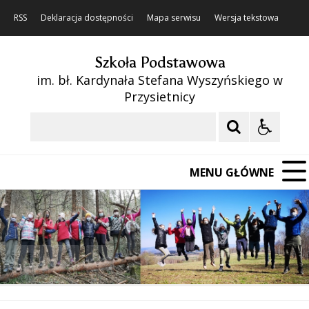
RSS
Deklaracja dostępności
Mapa serwisu
Wersja tekstowa
Szkoła Podstawowa
im. bł. Kardynała Stefana Wyszyńskiego w
Przysietnicy
Szukaj
MENU GŁÓWNE
❚❚
Poprzedni Element
Następny Element