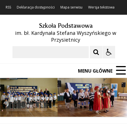
RSS
Deklaracja dostępności
Mapa serwisu
Wersja tekstowa
Szkoła Podstawowa
im. bł. Kardynała Stefana Wyszyńskiego w
Przysietnicy
Szukaj
MENU GŁÓWNE
❚❚
Poprzedni Element
Następny Element