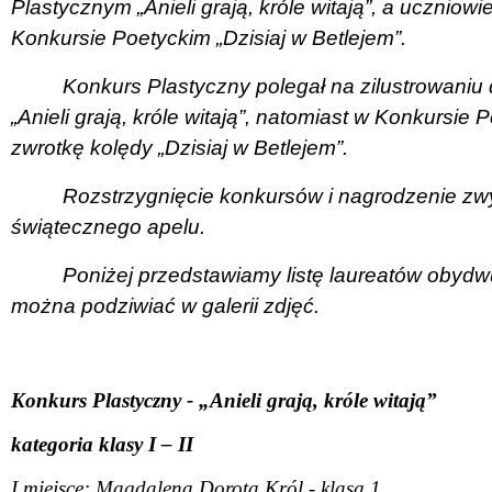
Plastycznym „Anieli grają, króle witają”, a uczniowie 
Konkursie Poetyckim „Dzisiaj w Betlejem”.
Konkurs Plastyczny polegał na zilustrowaniu
„Anieli grają, króle witają”, natomiast w Konkursie
zwrotkę kolędy „Dzisiaj w Betlejem”.
Rozstrzygnięcie konkursów i nagrodzenie zw
świątecznego apelu.
Poniżej przedstawiamy listę laureatów obyd
można podziwiać w galerii zdjęć.
Konkurs Plastyczny - „Anieli grają, króle witają”
kategoria klasy I – II
I miejsce: Magdalena Dorota Król - klasa 1