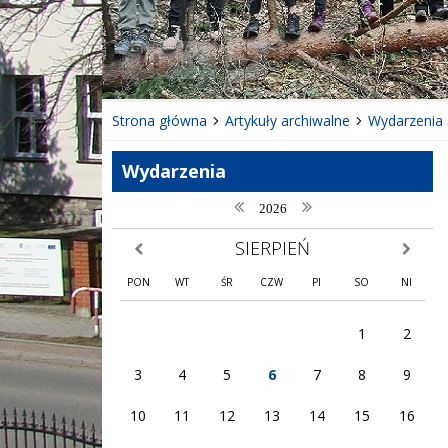
❚❚
Poprzedni Element
Następny Element
Strona główna
Artykuły archiwalne
Wydarzenia 
Wydarzenia
poprzedni rok
następny rok
2026
SIERPIEŃ
poprzedni miesiąc
następny
PON
WT
ŚR
CZW
PI
SO
NI
1
2
3
4
5
6
7
8
9
10
11
12
13
14
15
16