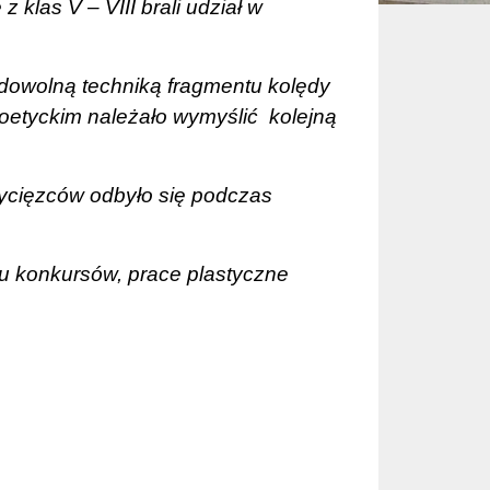
z klas V – VIII brali udział w
 dowolną techniką fragmentu kolędy
 Poetyckim należało wymyślić
kolejną
ycięzców odbyło się podczas
wu konkursów, prace plastyczne