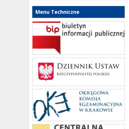
Menu Techniczne
bip szkoły
Dziennik Polski
oke_krakow
cke