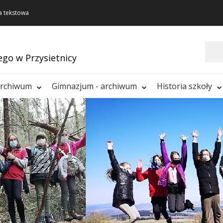
a tekstowa
Szukaj
ego w Przysietnicy
archiwum
Gimnazjum - archiwum
Historia szkoły