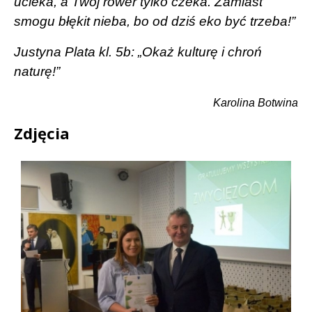
ucieka, a Twój rower tylko czeka. Zamiast
smogu błękit nieba, bo od dziś eko być trzeba!”
Justyna Plata kl. 5b: „Okaż kulturę i chroń
naturę!”
Karolina Botwina
Zdjęcia