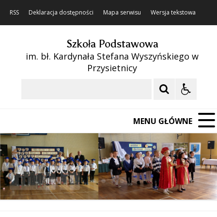
RSS
Deklaracja dostępności
Mapa serwisu
Wersja tekstowa
Szkoła Podstawowa
im. bł. Kardynała Stefana Wyszyńskiego w
Przysietnicy
Szukaj
MENU GŁÓWNE
❚❚
Poprzedni Element
Następny Element