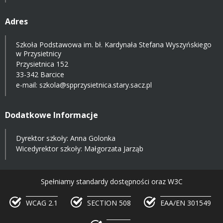
Adres
Szkoła Podstawowa im. bł. Kardynała Stefana Wyszyńskiego
w Przysietnicy
Przysietnica 152
33-342 Barcice
e-mail:
szkola@spprzysietnica.stary.sacz.pl
Dodatkowe Informacje
Dyrektor szkoły: Anna Golonka
Wicedyrektor szkoły: Małgorzata Jarząb
Spełniamy standardy dostępności oraz W3C
WCAG 2.1
SECTION 508
EAA/EN 301549