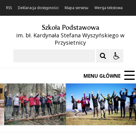
RSS
Deklaracja dostępności
Mapa serwisu
Wersja tekstowa
Szkoła Podstawowa
im. bł. Kardynała Stefana Wyszyńskiego w
Przysietnicy
Szukaj
MENU GŁÓWNE
❚❚
Poprzedni Element
Następny Element