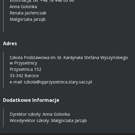
Informacja: tel.
+48 18 448 00 66
Anna Golonka
Renata Jachimczak
Małgorzata Jarząb
Adres
Szkoła Podstawowa im. bł. Kardynała Stefana Wyszyńskiego
w Przysietnicy
Przysietnica 152
33-342 Barcice
e-mail:
szkola@spprzysietnica.stary.sacz.pl
Dodatkowe Informacje
Dyrektor szkoły: Anna Golonka
Wicedyrektor szkoły: Małgorzata Jarząb