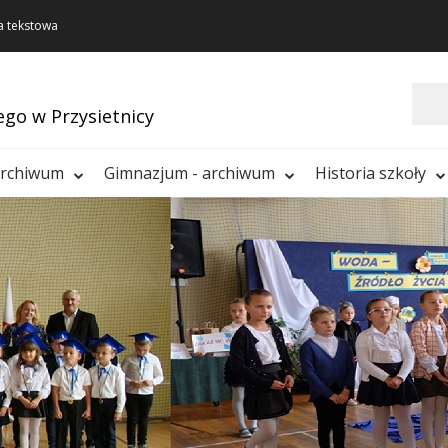
a tekstowa
Szukaj
ego w Przysietnicy
archiwum
Gimnazjum - archiwum
Historia szkoły