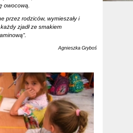
kę owocową.
e przez rodziców, wymieszały i
 każdy
zjadł ze smakiem
taminową”.
Agnieszka Gryboś