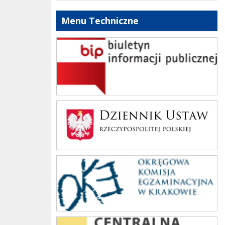
Menu Techniczne
bip szkoły
Dziennik Polski
oke_krakow
cke