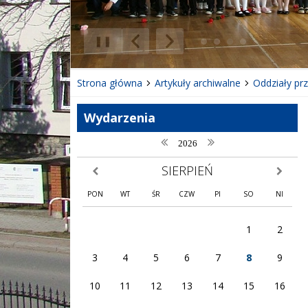
❚❚
Poprzedni Element
Następny Element
Strona główna
Artykuły archiwalne
Oddziały pr
Wydarzenia
poprzedni rok
następny rok
2026
SIERPIEŃ
poprzedni miesiąc
następny
PON
WT
ŚR
CZW
PI
SO
NI
1
2
3
4
5
6
7
8
9
10
11
12
13
14
15
16