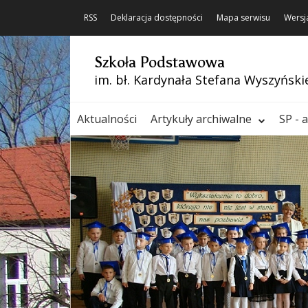
RSS
Deklaracja dostępności
Mapa serwisu
Wersj
Szkoła Podstawowa
im. bł. Kardynała Stefana Wyszyński
Aktualności
Artykuły archiwalne
SP - 