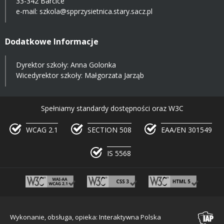
33-342 Barcice
e-mail:
szkola@spprzysietnica.stary.sacz.pl
Dodatkowe Informacje
Dyrektor szkoły: Anna Golonka
Wicedyrektor szkoły: Małgorzata Jarząb
Spełniamy standardy dostępności oraz W3C
WCAG 2.1
SECTION 508
EAA/EN 301549
IS 5568
Wykonanie, obsługa, opieka: Interaktywna Polska