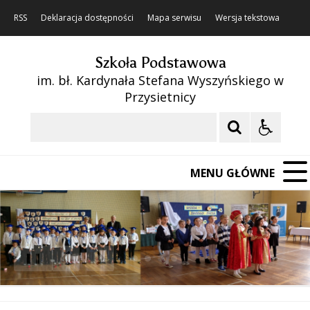
RSS
Deklaracja dostępności
Mapa serwisu
Wersja tekstowa
Szkoła Podstawowa
im. bł. Kardynała Stefana Wyszyńskiego w
Przysietnicy
Szukaj
MENU GŁÓWNE
❚❚
Poprzedni Element
Następny Element