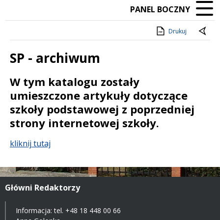
PANEL BOCZNY
Drukuj
SP - archiwum
Treść
W tym katalogu zostały
umieszczone artykuły dotyczące
szkoły podstawowej z poprzedniej
strony internetowej szkoły.
kliknij tutaj
Główni Redaktorzy
Informacja: tel.
+48 18 448 00 66