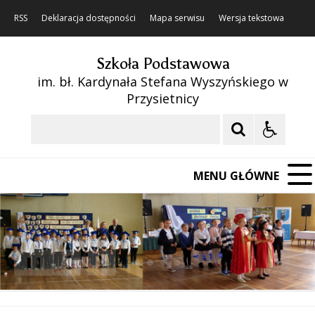
RSS
Deklaracja dostępności
Mapa serwisu
Wersja tekstowa
Szkoła Podstawowa
im. bł. Kardynała Stefana Wyszyńskiego w
Przysietnicy
Szukaj
MENU GŁÓWNE
❚❚
Poprzedni Element
Następny Element