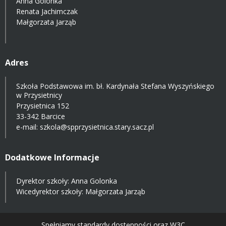
Anna Golonka
Renata Jachimczak
Małgorzata Jarząb
Adres
Szkoła Podstawowa im. bł. Kardynała Stefana Wyszyńskiego
w Przysietnicy
Przysietnica 152
33-342 Barcice
e-mail:
szkola@spprzysietnica.stary.sacz.pl
Dodatkowe Informacje
Dyrektor szkoły: Anna Golonka
Wicedyrektor szkoły: Małgorzata Jarząb
Spełniamy standardy dostępności oraz W3C