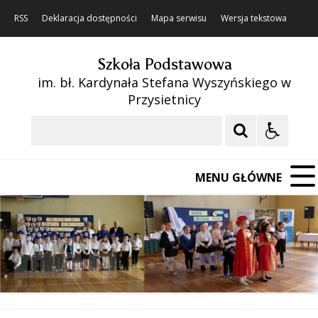
RSS
Deklaracja dostępności
Mapa serwisu
Wersja tekstowa
Szkoła Podstawowa
im. bł. Kardynała Stefana Wyszyńskiego w
Przysietnicy
Szukaj
MENU GŁÓWNE
❚❚
Poprzedni Element
Następny Element