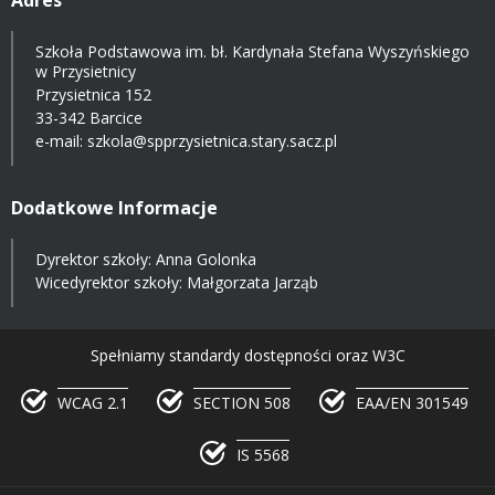
Szkoła Podstawowa im. bł. Kardynała Stefana Wyszyńskiego
w Przysietnicy
Przysietnica 152
33-342 Barcice
e-mail:
szkola@spprzysietnica.stary.sacz.pl
Dodatkowe Informacje
Dyrektor szkoły: Anna Golonka
Wicedyrektor szkoły: Małgorzata Jarząb
Spełniamy standardy dostępności oraz W3C
WCAG 2.1
SECTION 508
EAA/EN 301549
IS 5568