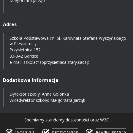
Małgorzata Jarząb
Adres
Szkoła Podstawowa im. bł. Kardynała Stefana Wyszyńskiego
w Przysietnicy
Przysietnica 152
33-342 Barcice
e-mail:
szkola@spprzysietnica.stary.sacz.pl
Dodatkowe Informacje
Dyrektor szkoły: Anna Golonka
Wicedyrektor szkoły: Małgorzata Jarząb
Spełniamy standardy dostępności oraz W3C
WCAG 2.1
SECTION 508
EAA/EN 301549