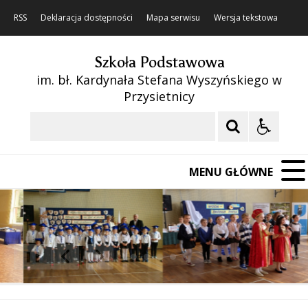
RSS
Deklaracja dostępności
Mapa serwisu
Wersja tekstowa
Szkoła Podstawowa
im. bł. Kardynała Stefana Wyszyńskiego w
Przysietnicy
Szukaj
MENU GŁÓWNE
❚❚
Poprzedni Element
Następny Element