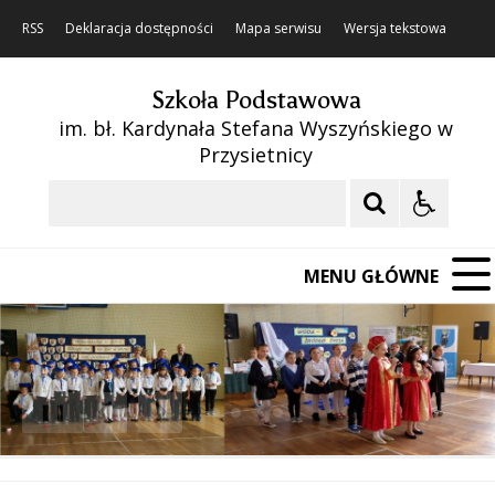
RSS
Deklaracja dostępności
Mapa serwisu
Wersja tekstowa
Szkoła Podstawowa
im. bł. Kardynała Stefana Wyszyńskiego w
Przysietnicy
Szukaj
MENU GŁÓWNE
❚❚
Poprzedni Element
Następny Element