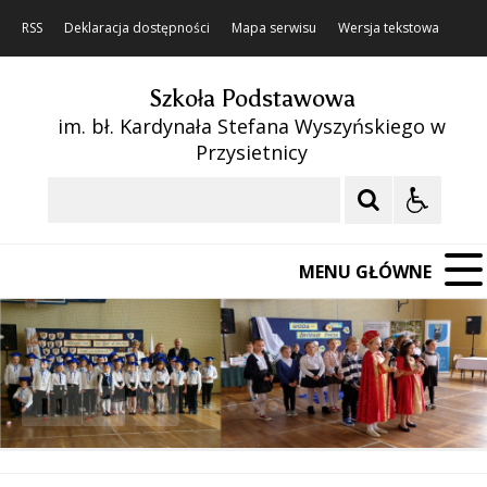
RSS
Deklaracja dostępności
Mapa serwisu
Wersja tekstowa
Szkoła Podstawowa
im. bł. Kardynała Stefana Wyszyńskiego w
Przysietnicy
Szukaj
MENU GŁÓWNE
❚❚
Poprzedni Element
Następny Element