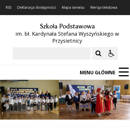
RSS
Deklaracja dostępności
Mapa serwisu
Wersja tekstowa
Szkoła Podstawowa
im. bł. Kardynała Stefana Wyszyńskiego w
Przysietnicy
Szukaj
MENU GŁÓWNE
❚❚
Poprzedni Element
Następny Element