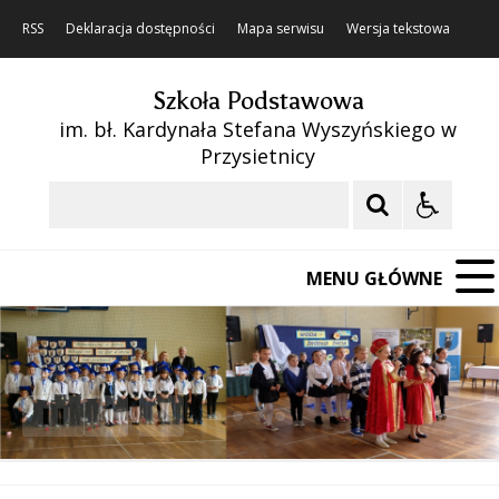
RSS
Deklaracja dostępności
Mapa serwisu
Wersja tekstowa
Szkoła Podstawowa
im. bł. Kardynała Stefana Wyszyńskiego w
Przysietnicy
Szukaj
MENU GŁÓWNE
❚❚
Poprzedni Element
Następny Element