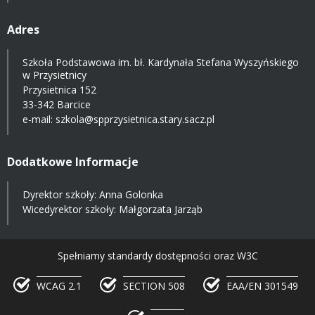
Adres
Szkoła Podstawowa im. bł. Kardynała Stefana Wyszyńskiego
w Przysietnicy
Przysietnica 152
33-342 Barcice
e-mail:
szkola@spprzysietnica.stary.sacz.pl
Dodatkowe Informacje
Dyrektor szkoły: Anna Golonka
Wicedyrektor szkoły: Małgorzata Jarząb
Spełniamy standardy dostępności oraz W3C
WCAG 2.1
SECTION 508
EAA/EN 301549