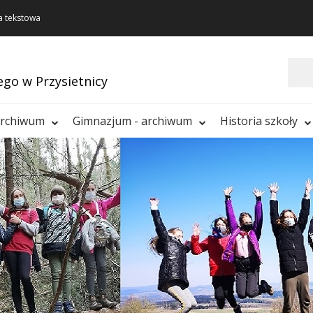
a tekstowa
Szukaj
ego w Przysietnicy
archiwum
Gimnazjum - archiwum
Historia szkoły