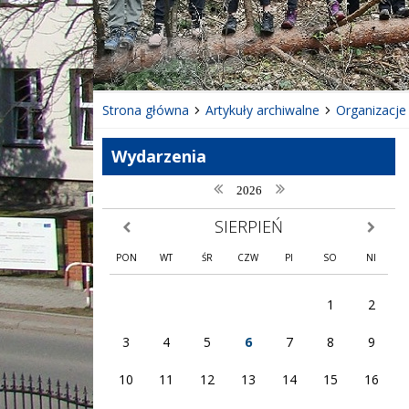
❚❚
Poprzedni Element
Następny Element
Strona główna
Artykuły archiwalne
Organizacje
Wydarzenia
poprzedni rok
następny rok
2026
SIERPIEŃ
poprzedni miesiąc
następny
PON
WT
ŚR
CZW
PI
SO
NI
1
2
3
4
5
6
7
8
9
10
11
12
13
14
15
16