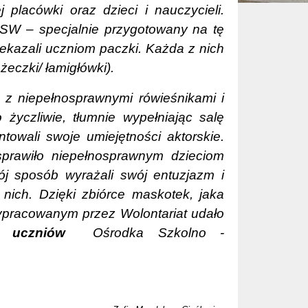
 placówki oraz dzieci i nauczycieli.
W – specjalnie przygotowany na tę
zekazali uczniom paczki. Każda z nich
żeczki/ łamigłówki).
e z niepełnosprawnymi rówieśnikami i
życzliwie, tłumnie wypełniając salę
towali swoje umiejętności aktorskie.
sprawiło niepełnosprawnym dzieciom
ój sposób wyrażali swój entuzjazm i
nich. Dzięki zbiórce maskotek, jaka
ypracowanym przez Wolontariat udało
 uczniów
Ośrodka Szkolno -