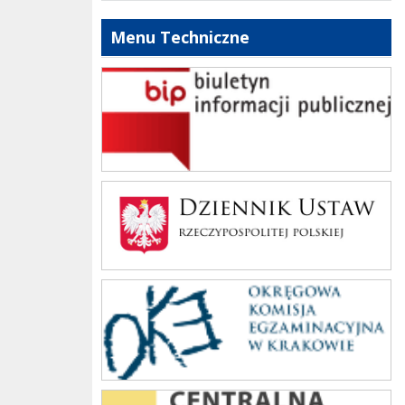
Menu Techniczne
bip szkoły
Dziennik Polski
oke_krakow
cke