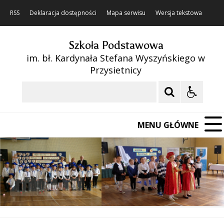
RSS
Deklaracja dostępności
Mapa serwisu
Wersja tekstowa
Szkoła Podstawowa
im. bł. Kardynała Stefana Wyszyńskiego w
Przysietnicy
Szukaj
MENU GŁÓWNE
❚❚
Poprzedni Element
Następny Element