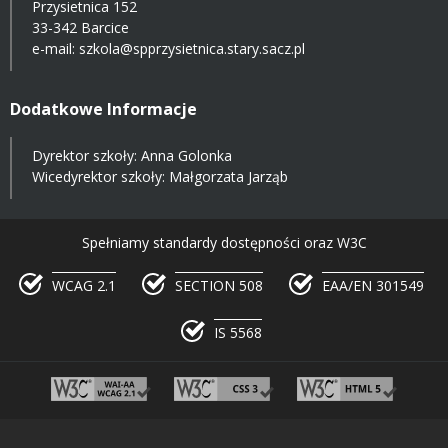
Przysietnica 152
33-342 Barcice
e-mail:
szkola@spprzysietnica.stary.sacz.pl
Dodatkowe Informacje
Dyrektor szkoły: Anna Golonka
Wicedyrektor szkoły: Małgorzata Jarząb
Spełniamy standardy dostępności oraz W3C
WCAG 2.1
SECTION 508
EAA/EN 301549
IS 5568