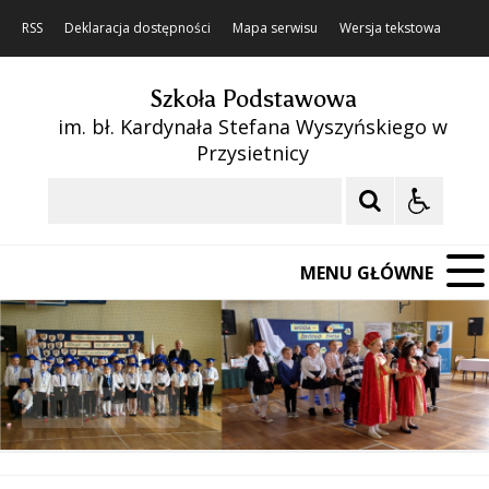
RSS
Deklaracja dostępności
Mapa serwisu
Wersja tekstowa
Szkoła Podstawowa
im. bł. Kardynała Stefana Wyszyńskiego w
Przysietnicy
Szukaj
MENU GŁÓWNE
❚❚
Poprzedni Element
Następny Element